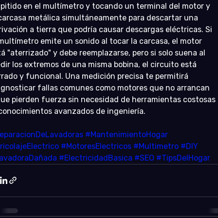
 pitido en el multímetro y tocando un terminal del motor y 
 carcasa metálica simultáneamente para descartar una 
ivación a tierra que podría causar descargas eléctricas. Si 
 multímetro emite un sonido al tocar la carcasa, el motor 
tá "aterrizado" y debe reemplazarse, pero si solo suena al 
dir los extremos de una misma bobina, el circuito está 
rrado y funcional. Una medición precisa te permitirá 
agnosticar fallas comunes como motores que no arrancan 
que pierden fuerza sin necesidad de herramientas costosas 
 conocimientos avanzados de ingeniería.
eparacionDeLavadoras
#MantenimientoHogar
ricolajeElectrico
#MotoresElectricos
#Multimetro
#DIY
avadoraDañada
#ElectricidadBasica
#SEO
#TipsDelHogar