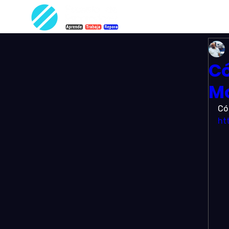
Có
Mo
Có
ht