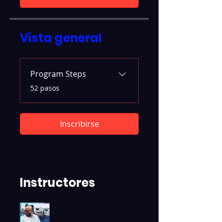
Vista general
Program Steps
.
52 pasos
Inscribirse
Instructores