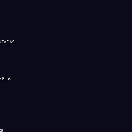
ANZADAS
e Ecus
ta