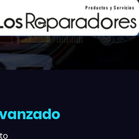
Avanzado
to