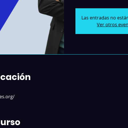
Las entradas no están
Ver otros eve
icación
es.org/
Curso