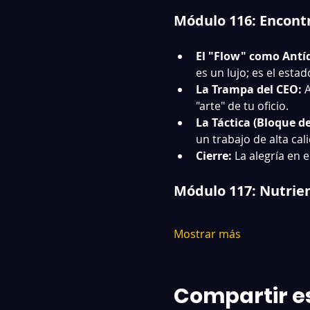
Módulo 116: Encontr
El "Flow" como Antí
es un lujo; es el estad
La Trampa del CEO:
 
"arte" de tu oficio.
La Táctica (Bloque de
un trabajo de alta cal
Cierre:
 La alegría en 
Módulo 117: Nutrien
Mostrar más
Compartir e