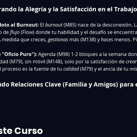
ando la Alegría y la Satisfacción en el Traba
doto al Burnout:
 El 
burnout
 (M85) nace de la desconexión. La 
o de 
flujo
 (Flow) donde tu habilidad y el desafío se encuentr
A medida que creces, 
gestionas
 más (M138) y 
haces
 menos. Pi
 "Oficio Puro"):
 Agenda (M98) 1-2 bloques a la semana don
idad (M79), sin móvil (M148), solo por la satisfacción de 
crear
el proceso es la fuente de tu 
calidad
 (M79) y el ancla de tu 
mis
do Relaciones Clave (Familia y Amigos) para 
ste Curso