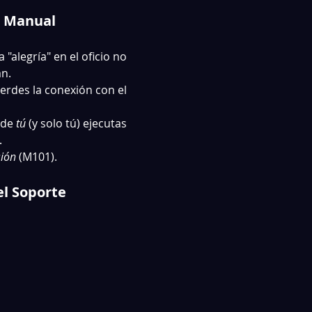
jo Manual
"alegría" en el oficio no 
an.
erdes la conexión con el 
de 
tú
 (y solo tú) ejecutas 
.
ión
 (M101).
el Soporte