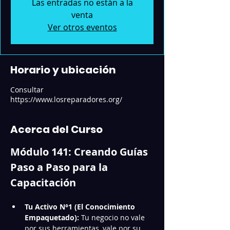
Las entradas no están a la
venta
Ver otros eventos
Horario y ubicación
Consultar
https://www.losreparadores.org/
Acerca del Curso
Módulo 141: Creando Guías 
Paso a Paso para la 
Capacitación
Tu Activo N°1 (El Conocimiento 
Empaquetado):
 Tu negocio no vale 
por sus herramientas, vale por su 