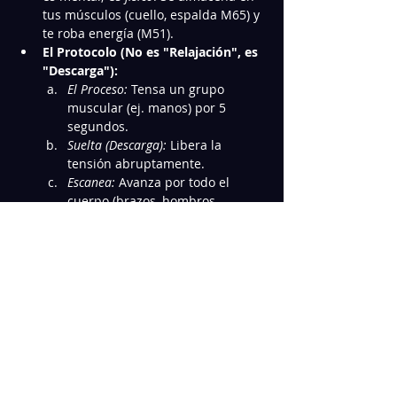
tus músculos (cuello, espalda M65) y 
te roba energía (M51).
El Protocolo (No es "Relajación", es 
"Descarga"):
El Proceso:
 Tensa un grupo 
muscular (ej. manos) por 5 
segundos.
Suelta (Descarga):
 Libera la 
tensión abruptamente.
Escanea:
 Avanza por todo el 
cuerpo (brazos, hombros, 
espalda, piernas).
Mostrar más
Compartir este Curso