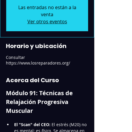
Las entradas no están a la
venta
Ver otros eventos
Horario y ubicación
Consultar
https://www.losreparadores.org/
Acerca del Curso
Módulo 91: Técnicas de 
Relajación Progresiva 
Muscular
El "Scan" del CEO:
 El estrés (M20) no 
es mental; es 
físico
. Se almacena en 