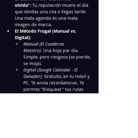
olvida":
 Tu reputación muere el día 
que olvidas una cita o llegas tarde. 
Una mala agenda es una mala 
imagen de marca.
El Método Frugal (Manual vs. 
Digital):
Manual (El Cuaderno 
Maestro):
 Una hoja por día. 
Simple, pero riesgoso (se pierde, 
se moja).
Digital (Google Calendar - El 
Ganador):
 Gratuito, en tu móvil y 
PC. Te envía recordatorios. Te 
permite "bloquear" tus rutas 
(M80).
El Proceso de Agendamiento 
Profesional:
Mostrar más