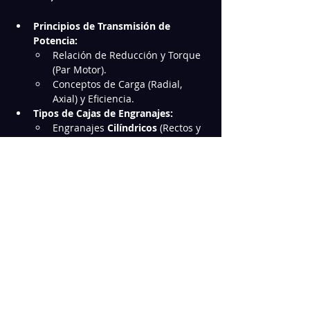
Principios de Transmisión de 
Potencia:
Relación de Reducción y Torque 
(Par Motor).
Conceptos de Carga (Radial, 
Axial) y Eficiencia.
Tipos de Cajas de Engranajes:
Engranajes 
Cilíndricos
 (Rectos y 
Helicoidales).
Mostrar más
Compartir este Curso
©
2018 - 2026
Los Reparadores®
.
Todos los