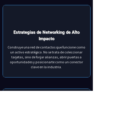
Estrategias de Networking de Alto
Impacto
Construye una red de contactos que funcione como
un activo estratégico. No se trata de coleccionar
tarjetas, sino de forjar alianzas, abrir puertas a
oportunidades y posicionarte como un conector
clave en la industria.
Comunicación Persuasiva e Influencia
Domina el arte de influir. Aprende a presentar ideas de
forma convincente, contar historias que inspiren y