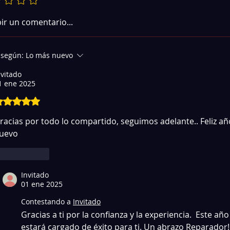
bir un comentario...
 según:
Lo más nuevo
nvitado
1 ene 2025
o identificar la etapa de potencia en tarjetas
btuvo 5 de 5 estrellas.
lavadoras con disipadores y triacs
racias por todo lo compartido, seguimos adelante.. Feliz añ
uevo 
Me gusta
Invitado
01 ene 2025
Contestando a
Invitado
Gracias a ti por la confianza y la experiencia.  Este año
estará cargado de éxito para ti. Un abrazo Reparador!