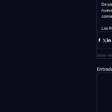
De pa
nuevo
comie
Los R
Entrada