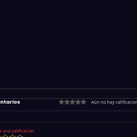
ntarios
Obtuvo 0 de 5 estrellas.
Aún no hay calificacio
 una calificación