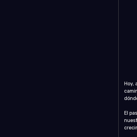
Hoy, 
camin
dónde
El pa
nuest
creci