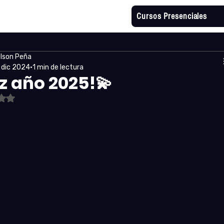
Cursos Presenciales
lson Peña
 dic 2024
1 min de lectura
iz año 2025!💫
tuvo NaN de 5 estrellas.