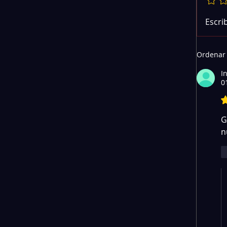
Escri
Ordenar
I
0
Cóm
O
de 
G
n