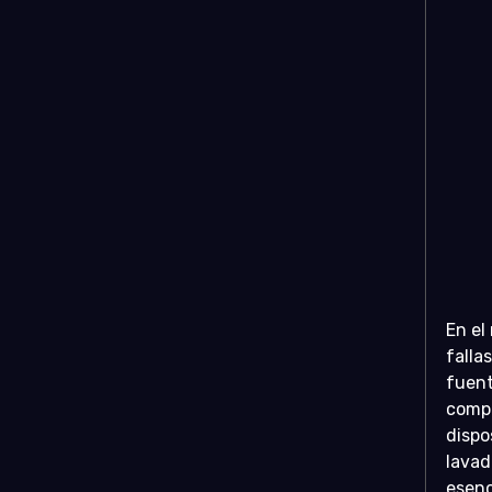
En el
falla
fuent
compo
dispo
lavad
esenc