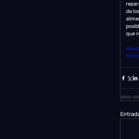
repar
de lo
alime
posib
que r
#curs
#curs
Entrada