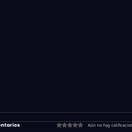
ntarios
Obtuvo 0 de 5 estrellas.
Aún no hay calificacio