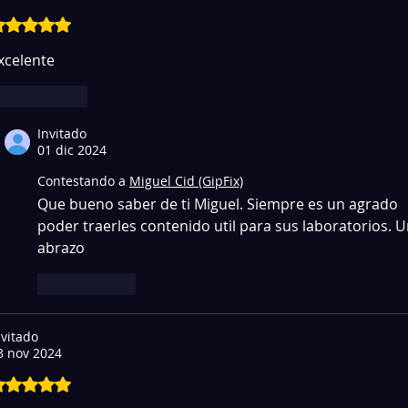
btuvo 5 de 5 estrellas.
xcelente 
Me gusta
Invitado
01 dic 2024
Contestando a
Miguel Cid (GipFix)
Que bueno saber de ti Miguel. Siempre es un agrado 
poder traerles contenido util para sus laboratorios. U
abrazo
Me gusta
nvitado
3 nov 2024
btuvo 5 de 5 estrellas.