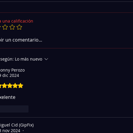
 una calificación
bir un comentario...
 según:
Lo más nuevo
honny Perozo
9 dic 2024
o identificar la etapa de potencia en tarjetas
btuvo 5 de 5 estrellas.
lavadoras con disipadores y triacs
xelente 
Me gusta
iguel Cid (GipFix)
3 nov 2024
•