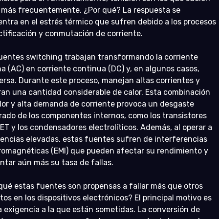
r más frecuentemente. ¿Por qué? La respuesta se 
ntra en el estrés térmico que sufren debido a los procesos 
ctificación y conmutación de corriente.
uentes switching trabajan transformando la corriente 
na (AC) en corriente continua (DC) y, en algunos casos, 
ersa. Durante este proceso, manejan altas corrientes y 
an una cantidad considerable de calor. Esta combinación 
lor y alta demanda de corriente provoca un desgaste 
rado de los componentes internos, como los transistores 
T y los condensadores electrolíticos. Además, al operar a 
encias elevadas, estas fuentes sufren de interferencias 
romagnéticas (EMI) que pueden afectar su rendimiento y 
tar aún más su tasa de fallas.
qué estas fuentes son propensas a fallar más que otros 
itos en los dispositivos electrónicos? El principal motivo es 
ta exigencia a la que están sometidas. La conversión de 