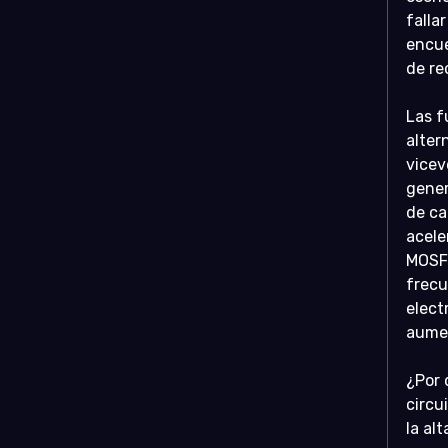
falla
encue
de re
Las f
alter
vicev
gener
de ca
acele
MOSFE
frecu
elect
aumen
¿Por 
circu
la al