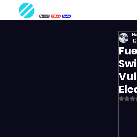
Ne
12
Fue
Swi
Vul
Ele
Ob