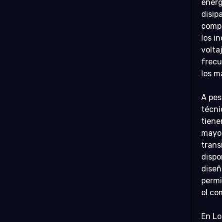
energ
disip
compo
los i
volta
frecu
los ma
A pes
técni
tiene
mayor
trans
dispo
diseñ
permi
el co
En Lo