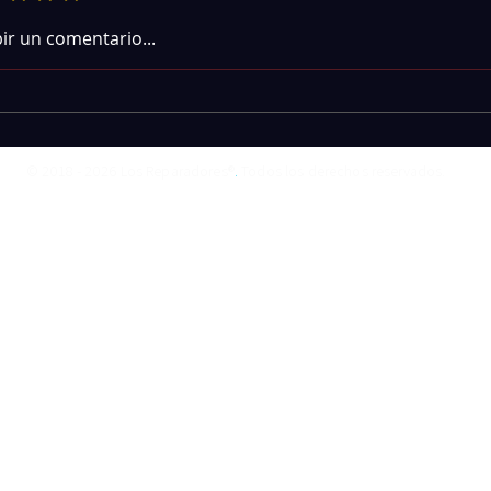
bir un comentario...
© 2018 - 2026 Los Reparadores®
.
Todos los derechos reservados.
o identificar la etapa de potencia en tarjetas
lavadoras con disipadores y triacs