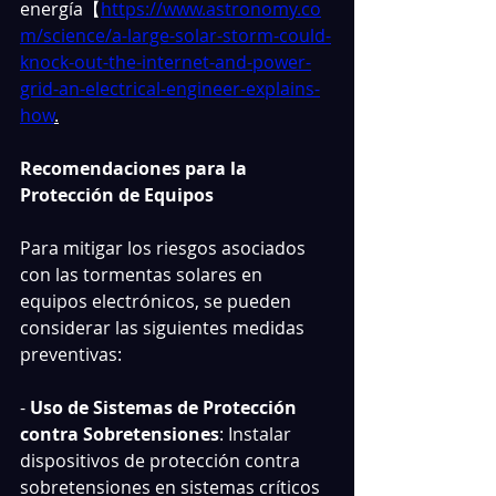
energía【
https://www.astronomy.co
m/science/a-large-solar-storm-could-
knock-out-the-internet-and-power-
grid-an-electrical-engineer-explains-
how
.
Recomendaciones para la 
Protección de Equipos
Para mitigar los riesgos asociados 
con las tormentas solares en 
equipos electrónicos, se pueden 
considerar las siguientes medidas 
preventivas:
- 
Uso de Sistemas de Protección 
contra Sobretensiones
: Instalar 
dispositivos de protección contra 
sobretensiones en sistemas críticos 