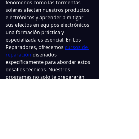
fenómenos como las tormentas 
solares afectan nuestros productos 
electrónicos y aprender a mitigar 
sus efectos en equipos electrónicos, 
una formación práctica y 
especializada es esencial. En Los 
Reparadores, ofrecemos 
cursos de 
reparación
 diseñados 
específicamente para abordar estos 
desafíos técnicos. Nuestros 
programas no solo te prepararán 
para reparar daños causados por 
eventos de clima espacial, sino que 
también te equiparán con 
habilidades en la prevención y 
mantenimiento de equipos 
electrónicos ante tales fenómenos.
Inscríbete en nuestros 
cursos de 