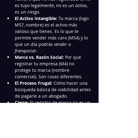
es tuyo legalmente, no es un 
activo
, 
es un 
riesgo
.
El Activo Intangible:
 Tu marca (logo 
M57, nombre) es el activo más 
valioso que tienes. Es lo que te 
permite vender más caro (M54) y lo 
que un día podrás 
vender
 o 
franquiciar
.
Marca vs. Razón Social:
 Por qué 
registrar tu empresa (M4) no 
protege tu marca (nombre 
comercial). Son cosas diferentes.
El Proceso Frugal:
 Cómo hacer una 
búsqueda básica de viabilidad antes 
de pagarle a un abogado.
Cierre:
 El registro de marca no es un 
costo, es el seguro que garantiza 
que todo lo que construyes te 
pertenece a ti.