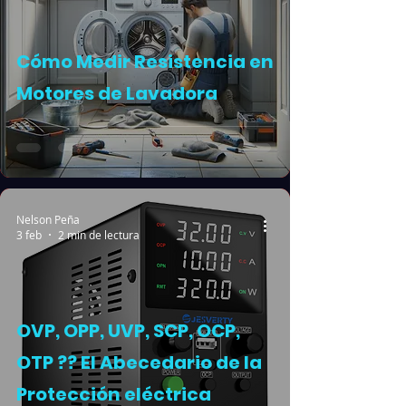
Cómo Medir Resistencia en
Motores de Lavadora
Nelson Peña
3 feb
2 min de lectura
OVP, OPP, UVP, SCP, OCP,
OTP ?? El Abecedario de la
Protección eléctrica