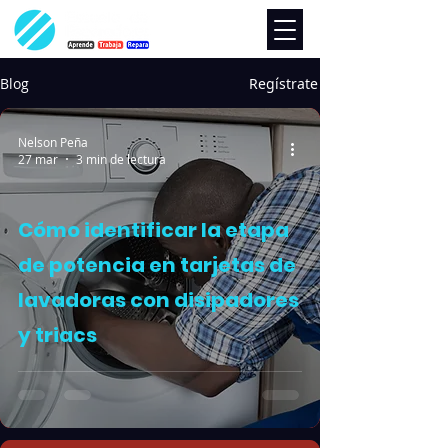
Blog
Regístrate
Nelson Peña
27 mar
3 min de lectura
Cómo identificar la etapa
de potencia en tarjetas de
lavadoras con disipadores
y triacs