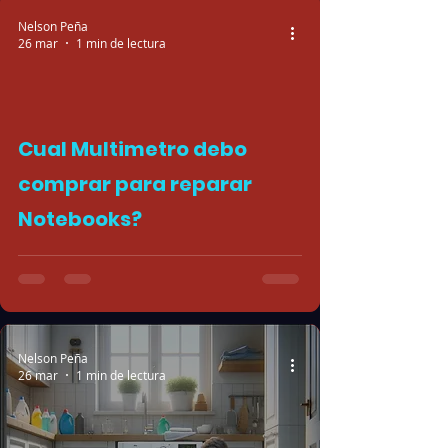
Nelson Peña
26 mar
1 min de lectura
Cual Multimetro debo
 video
comprar para reparar
Notebooks?
Nelson Peña
26 mar
1 min de lectura