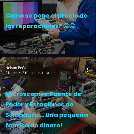
Como se pone el precio de
las reparaciones? 🤔🤔
Nelson Peña
21 ene
2 min de lectura
Microscopios, Fuente de
Poder y Estaciones de
Soldadura.... Una pequeña
fabrica de dinero!