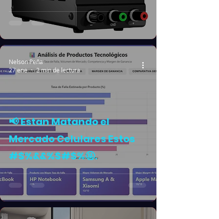
Nelson Peña
27 ene
2 min de lectura
📢 Estan Matando el
Mercado Celulares Estos
#$%&&%$#$%🤬.