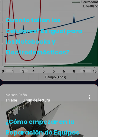
Cuanto fallan los
Celulares? Es igual para
los Notebooks y
Electrodomésticos?
Nelson Peña
14 ene
3 min de lectura
¿Cómo empezar en la
Reparación de Equipos