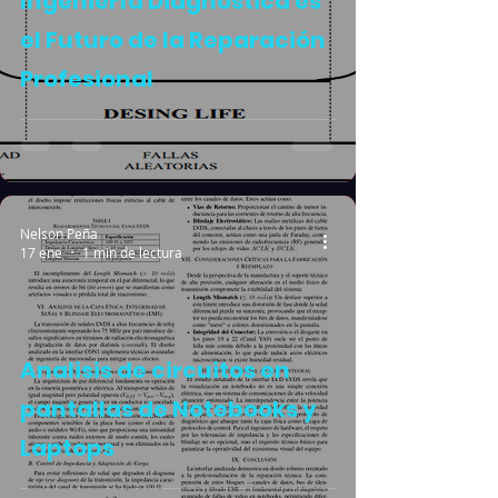
Ingeniería Diagnóstica es
el Futuro de la Reparación
Profesional
Nelson Peña
17 ene
1 min de lectura
Analisis de circuitos en
pantallas de Notebooks y
Laptops