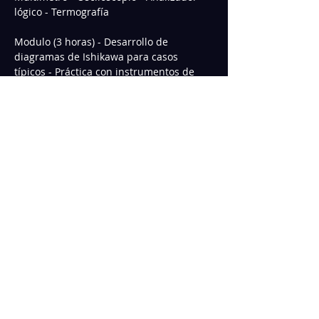
lógico - Termografía   
Modulo (3 horas) - Desarrollo de 
diagramas de Ishikawa para casos 
típicos - Práctica con instrumentos de 
medición - Documentación y registro de 
diagnósticos  
Módulo 2 - Sábado 16: Diagnóstico en 
Dispositivos Móviles y Computadoras 
Mostrar más
Compartir este Curso