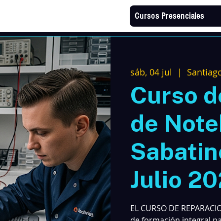
Cursos Presenciales
sáb, 04 jul
  |  
Santiag
Curso d
de Not
Sabatino
Julio 2
EL CURSO DE REPARACI
de formación integral p