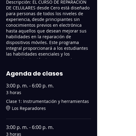
Descripción: EL CURSO DE REPARACION
DE CELULARES desde Cero está diseñado
para personas de todos los niveles de
experiencia, desde principiantes sin
conocimientos previos en electrónica
hasta aquellos que desean mejorar sus
habilidades en la reparación de
dispositivos móviles. Este programa
integral proporcionará a los estudiantes
las habilidades esenciales y los
conocimientos técnicos necesarios para
abordar con confianza la reparación de
teléfonos celulares y dispositivos móviles.
Agenda de clases
Este curso se imparte de manera
práctica, con énfasis en la resolución de
3:00 p. m. - 6:00 p. m.
problemas reales. Los estudiantes
3 horas
trabajarán en dispositivos móviles
dañados proporcionados por el
Clase 1: Instrumentación y herramientas
programa o traídos por los propios
Los Reparadores
estudiantes y se evaluaran las fallas
probables causadas por esos daños. Se
realizarán demostraciones en vivo,
3:00 p. m. - 6:00 p. m.
ejercicios prácticos y actividades de
3 horas
laboratorio para que los participantes