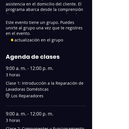
asistencia en el domicilio del cliente. El
programa abarca desde la comprensión
de componentes y sistemas en lavadoras
hasta el mantenimiento preventivo y
Este evento tiene un grupo. Puedes
solución de problemas elécticos y
unirte al grupo una vez que te registres
electrónicos, proporcionando una
en el evento.
formación completa y práctica para
1 actualización en el grupo
prestar un servicio técnico de calidad.
Síntesis del Curso:
Este curso de
Agenda de clases
reparación de lavadoras en 8 clases se
centra en capacitar a los estudiantes
9:00 a. m. - 12:00 p. m.
para abordar los problemas más
3 horas
comunes en lavadoras domésticas y
brindar asistencia técnica directamente
Clase 1: Introducción a la Reparación de
en el hogar del cliente. Los participantes
Lavadoras Domésticas
adquieren habilidades esenciales para la
Los Reparadores
identificación y diagnóstico de fallas, el
mantenimiento preventivo y la resolución
de problemas eléctricos y electrónicos. El
9:00 a. m. - 12:00 p. m.
curso les prepara para ofrecer un
servicio valioso y eficaz en el campo de la
3 horas
reparación de lavadoras.
Clase 2: Componentes y Funcionamiento