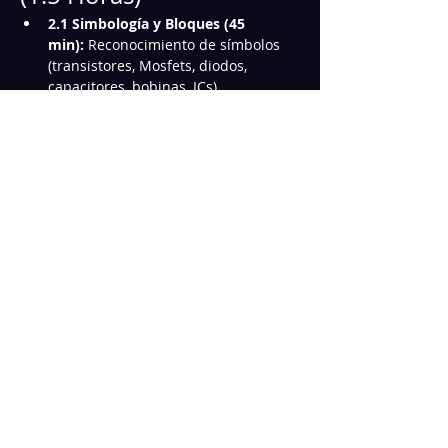
2.1 Simbología y Bloques (45 
min):
 Reconocimiento de símbolos 
(transistores, Mosfets, diodos, 
capacitores, bobinas, ICs). 
Localización de los principales 
bloques funcionales (Charger, B+ 
Line, Power Rails).
2.2 Nomenclatura y Convenciones 
(45 min):
 Significado de las líneas 
(ej: 
LDO, VIN, SUS, ON/OFF, PLT_RST#
). 
Identificación de voltajes clave (ej: 
+3VA, +5VS, +VCORE
).
Mostrar más
Compartir este Curso