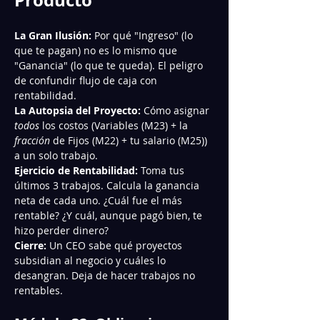
Producto
La Gran Ilusión:
 Por qué "Ingreso" (lo 
que te pagan) no es lo mismo que 
"Ganancia" (lo que te queda). El peligro 
de confundir flujo de caja con 
rentabilidad.
La Autopsia del Proyecto:
 Cómo asignar 
todos
 los costos (Variables (M23) + la 
fracción
 de Fijos (M22) + tu salario (M25)) 
a un solo trabajo.
Ejercicio de Rentabilidad:
 Toma tus 
últimos 3 trabajos. Calcula la ganancia 
neta de cada uno. ¿Cuál fue el más 
rentable? ¿Y cuál, aunque pagó bien, te 
hizo perder dinero?
Cierre:
 Un CEO sabe qué proyectos 
subsidian al negocio y cuáles lo 
desangran. Deja de hacer trabajos no 
rentables.