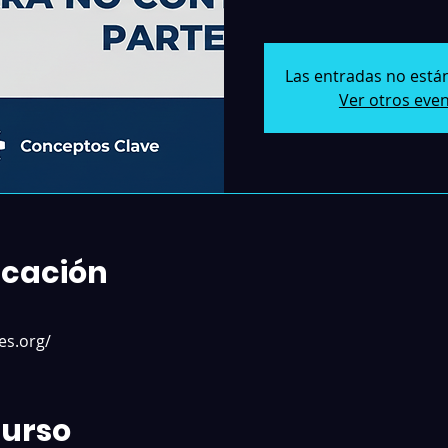
Las entradas no están
Ver otros eve
icación
es.org/
Curso