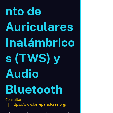
nto de
Auriculares
Inalámbrico
s (TWS) y
Audio
Bluetooth
Consultar
  |  
https://www.losreparadores.org/