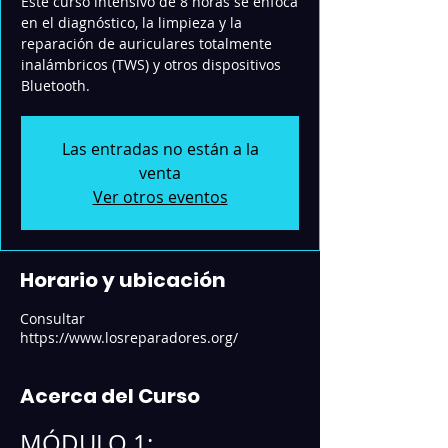
Este curso intensivo de 8 horas se enfoca
en el diagnóstico, la limpieza y la
reparación de auriculares totalmente
inalámbricos (TWS) y otros dispositivos
Bluetooth.
Las entradas no están a la
venta
Ver otros eventos
Horario y ubicación
Consultar
https://www.losreparadores.org/
Acerca del Curso
MÓDULO 1: 