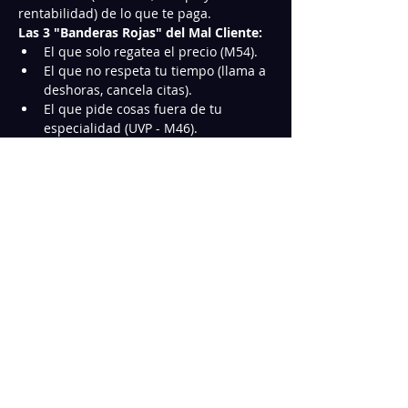
rentabilidad) de lo que te paga.
Las 3 "Banderas Rojas" del Mal Cliente:
El que solo regatea el precio (M54).
El que no respeta tu tiempo (llama a 
deshoras, cancela citas).
El que pide cosas fuera de tu 
especialidad (UVP - M46).
Mostrar más
Compartir este Curso
©
2018 - 2026
Los Reparadores®
.
Todos los
derechos reservados.