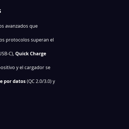
s
los avanzados que 
los protocolos superan el 
USB-C), 
Quick Charge 
ositivo y el cargador se 
je por datos
 (QC 2.0/3.0) y 