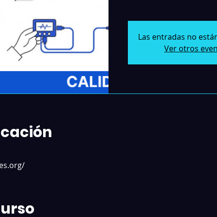
Las entradas no están
Ver otros eve
icación
es.org/
Curso