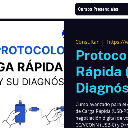
Cursos Presenciales
Consultar
  |  
https://
Protoco
Rápida 
Diagnós
Curso avanzado para el d
de Carga Rápida (USB-PD
negociación digital de vol
CC/VCONN (USB-C) y D+/