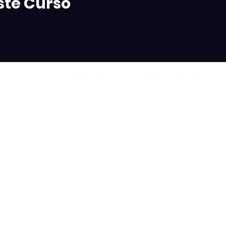
ste Curso
© 2018 - 2026 Los Reparadores®
.
Todos los derechos reservados.