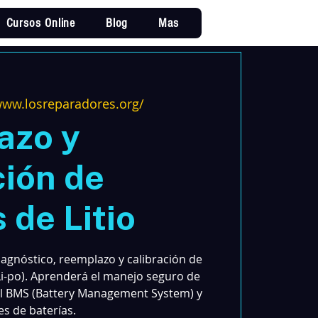
Cursos Online
Blog
Mas
Iniciar sesi
www.losreparadores.org/
azo y
ción de
 de Litio
iagnóstico, reemplazo y calibración de
n/Li-po). Aprenderá el manejo seguro de
del BMS (Battery Management System) y
s de baterías.