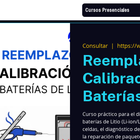
Cursos Presenciales
Consultar
  |  
https://
Reempl
Calibra
Baterías
Curso práctico para el d
baterías de Litio (Li-io
celdas, el diagnóstico 
la reparación de paquete