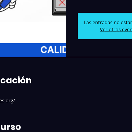
Las entradas no están
Ver otros eve
icación
es.org/
Curso