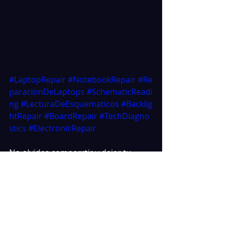
#LaptopRepair
#NotebookRepair
#Re
paracionDeLaptops
#SchematicReadi
ng
#LecturaDeEsquematicos
#Backlig
htRepair
#BoardRepair
#TechDiagno
stics
#ElectronicRepair
No olvides comparrtir y dejar tu 
comentario.
Nelson Peña | CEO Escuela de 
Reparadores