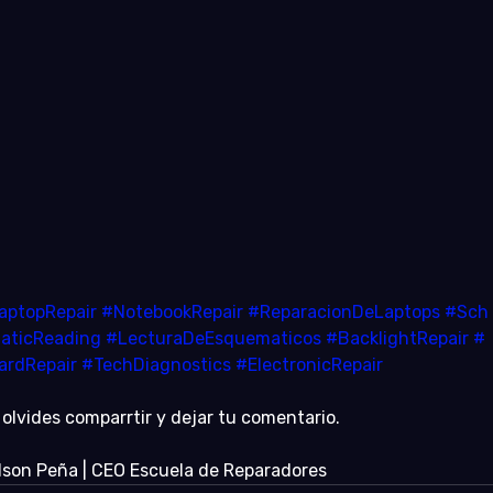
aptopRepair
#NotebookRepair
#ReparacionDeLaptops
#Sch
aticReading
#LecturaDeEsquematicos
#BacklightRepair
#
ardRepair
#TechDiagnostics
#ElectronicRepair
 olvides comparrtir y dejar tu comentario.
lson Peña | CEO Escuela de Reparadores