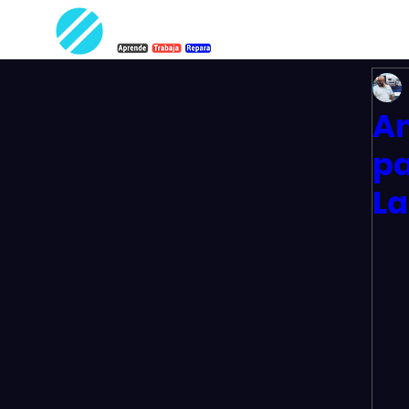
An
pa
La