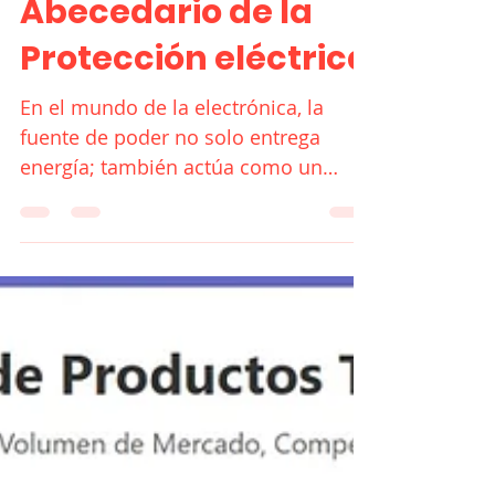
OCP, OTP ?? El
Abecedario de la
Protección eléctrica
En el mundo de la electrónica, la
fuente de poder no solo entrega
energía; también actúa como un
escudo. Aquí te explico qué significa
cada sigla OVP, OPP, UVP, SCP, OCP,
OTP y cómo protege tus dispositivos:
OCP (Over Current Protection -
Protección contra Sobrecorriente):
Actúa cuando la corriente supera
niveles seguros en el circuito. Si un
componente interno de tu celular
entra en corto, el OCP apaga la fuente