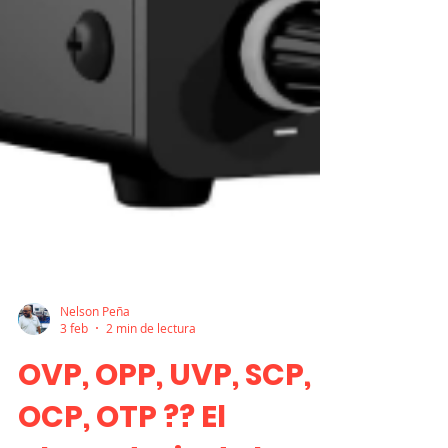
Nelson Peña
3 feb
2 min de lectura
OVP, OPP, UVP, SCP,